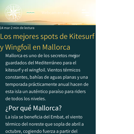
Webcam en vivo
14 mar
2 min de lectura
Los mejores spots de Kitesurf
y Wingfoil en Mallorca
Mallorca es uno de los secretos mejor 
guardados del Mediterráneo para el 
kitesurf y el wingfoil. Vientos térmicos 
constantes, bahías de aguas planas y una 
temporada prácticamente anual hacen de 
esta isla un auténtico paraíso para riders 
de todos los niveles.
¿Por qué Mallorca?
La isla se beneficia del Embat, el viento 
térmico del noreste que sopla de abril a 
octubre, cogiendo fuerza a partir del 