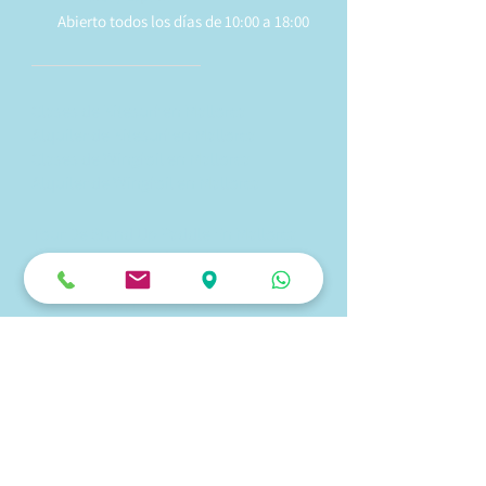
Abierto todos los días de 10:00 a 18:00
Clases de Kitesurf en Mallorca
Alquiler de Kitesurf en Mallorca
Clases de Wingfoil en Mallorca
Alquiler de Wingfoil en Mallorca
Tour De Stand Up Paddle En Mallorca
Alquiler de Stand Up Paddle en
Mallorca
Kite Fix - Reparación De Cometas En
Mallorca
Tienda de surf - Tienda de kitesurf en
Mallorca
Wake Foil en
Mallorca
Tablas de surf electricas / e-Foil
en
Mallorca