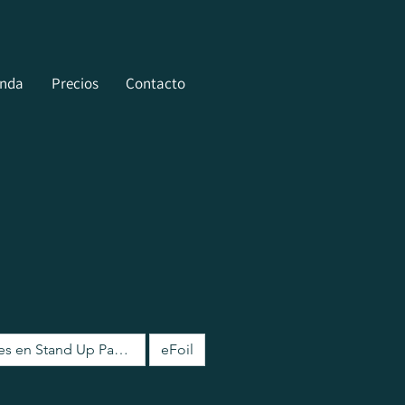
enda
Precios
Contacto
Excursiones en Stand Up Paddle
eFoil