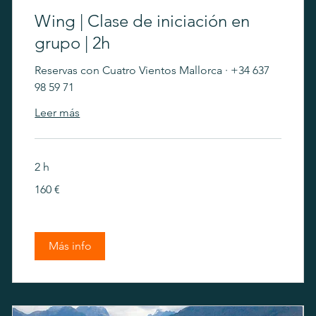
Wing | Clase de iniciación en
grupo | 2h
Reservas con Cuatro Vientos Mallorca · +34 637
98 59 71
Leer más
2 h
160
160 €
euros
Más info