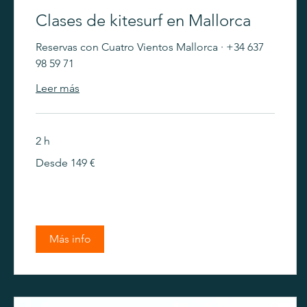
Clases de kitesurf en Mallorca
Reservas con Cuatro Vientos Mallorca · +34 637
98 59 71
Leer más
2 h
Desde
Desde 149 €
149
euros
Más info