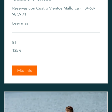
Reservas con Cuatro Vientos Mallorca · +34 637
98 59 71
Leer más
8 h
135
135 €
euros
Más info