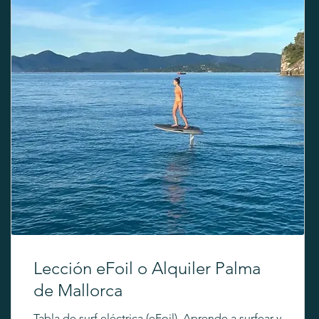
Lección eFoil o Alquiler Palma
de Mallorca
Tabla de surf eléctrica (eFoil). Aprende a surfear y