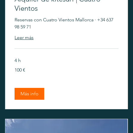
Vientos
Reservas con Cuatro Vientos Mallorca · +34 637
98 59 71
Leer más
4 h
100
100 €
euros
Más info