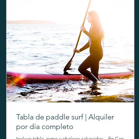
Tabla de paddle surf | Alquiler
por día completo
Incluye tabla, remo y chaleco salvavidas. - En Can