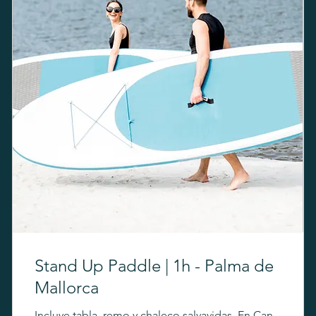
Stand Up Paddle | 1h - Palma de
Mallorca
Incluye tabla, remo y chaleco salvavidas. En Can