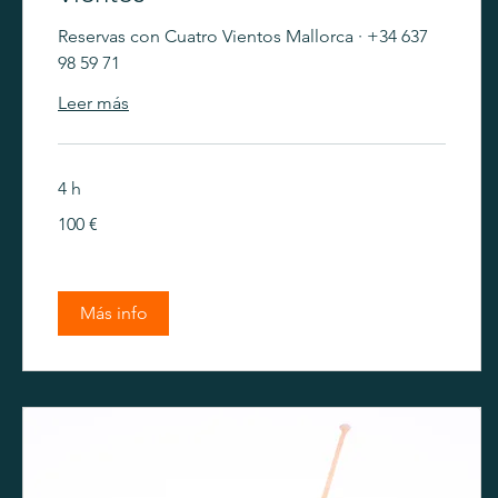
Reservas con Cuatro Vientos Mallorca · +34 637
98 59 71
Leer más
4 h
100
100 €
euros
Más info