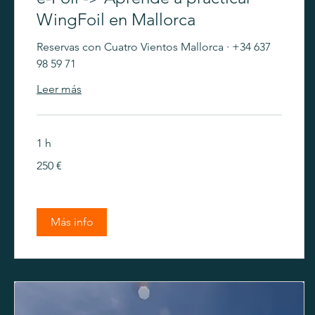
WingFoil en Mallorca
Reservas con Cuatro Vientos Mallorca · +34 637
98 59 71
Leer más
1 h
250
250 €
euros
Más info