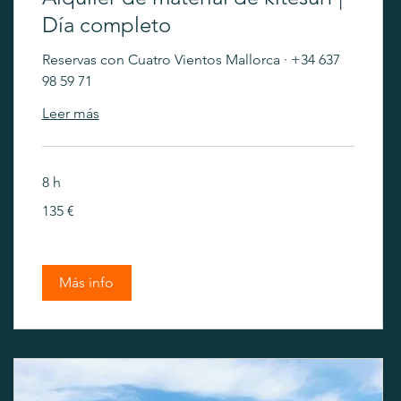
Día completo
Reservas con Cuatro Vientos Mallorca · +34 637
98 59 71
Leer más
8 h
135
135 €
euros
Más info