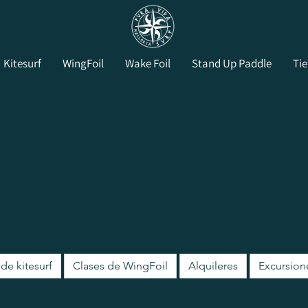
Kitesurf
WingFoil
Wake Foil
Stand Up Paddle
Ti
de kitesurf
Clases de WingFoil
Alquileres