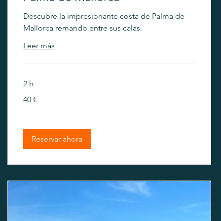
Descubre la impresionante costa de Palma de
Mallorca remando entre sus calas.
Leer más
2 h
40
40 €
euros
Reservar ahora