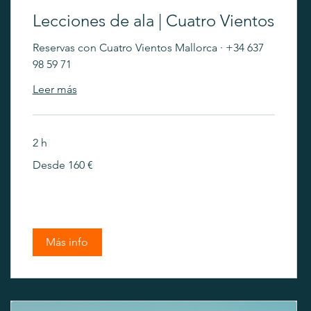
Lecciones de ala | Cuatro Vientos
Reservas con Cuatro Vientos Mallorca · +34 637
98 59 71
Leer más
2 h
Desde
Desde 160 €
160
euros
Más info