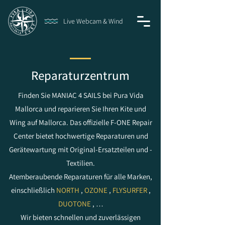
Live Webcam & Wind
Reparaturzentrum
Finden Sie MANIAC 4 SAILS bei Pura Vida
Mallorca und reparieren Sie Ihren Kite und
Wing auf Mallorca. Das offizielle F-ONE Repair
Center bietet hochwertige Reparaturen und
Gerätewartung mit Original-Ersatzteilen und -
Textilien.
Atemberaubende Reparaturen für alle Marken,
einschließlich
NORTH
,
OZONE
,
FLYSURFER
,
DUOTONE
, …
Wir bieten schnellen und zuverlässigen