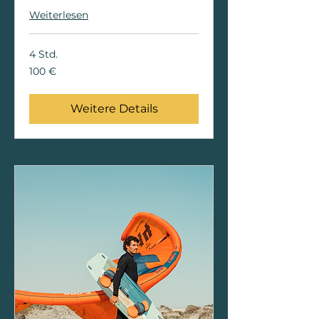
Weiterlesen
4 Std.
100
100 €
Euro
Weitere Details