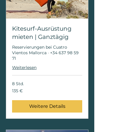
Kitesurf-Ausrüstung
mieten | Ganztägig
Reservierungen bei Cuatro
Vientos Mallorca · +34 637 98 59
71
Weiterlesen
8 Std.
135
135 €
Euro
Weitere Details