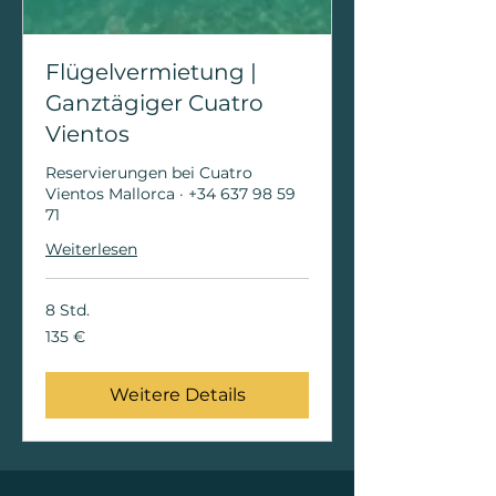
Flügelvermietung |
Ganztägiger Cuatro
Vientos
Reservierungen bei Cuatro
Vientos Mallorca · +34 637 98 59
71
Weiterlesen
8 Std.
135
135 €
Euro
Weitere Details