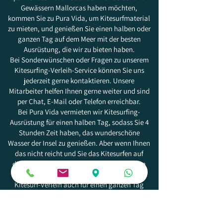
Gewässern Mallorcas haben möchten,
kommen Sie zu Pura Vida, um Kitesurfmaterial
zu mieten, und genießen Sie einen halben oder
ganzen Tag auf dem Meer mit der besten
Ausrüstung, die wir zu bieten haben.
Bei Sonderwünschen oder Fragen zu unserem
Kitesurfing-Verleih-Service können Sie uns
jederzeit gerne kontaktieren. Unsere
Mitarbeiter helfen Ihnen gerne weiter und sind
per Chat, E-Mail oder Telefon erreichbar.
Bei Pura Vida vermieten wir Kitesurfing-
Ausrüstung für einen halben Tag, sodass Sie 4
Stunden Zeit haben, das wunderschöne
Wasser der Insel zu genießen. Aber wenn Ihnen
das nicht reicht und Sie das Kitesurfen auf
dieser wunderschönen Insel in vollen Zügen
genießen möchten, können Sie unseren
Kitesurf-Verleih auch für einen ganzen Tag
nutzen. Wenn Sie diese Option wählen, können
Sie 8 Stunden auf dem wunderschönen Wasser
mit der besten Ausrüstung genießen.